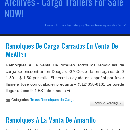
Archives - Cargo Trailers For Sale
NOW!
Home
/
Archive by category 'Texas Remolques de Carga'
Remolques De Carga Cerrados En Venta De
McAllen
Remolques A La Venta De McAllen Todos los remolques de
carga se encuentran en Douglas, GA Coste de entrega es de $
1.30 – $ 1.50 por milla Si necesita ayuda en español por favor
llame a José con cualquier pregunta – (912)850-8181 Se puede
llegar a Jose 9-4 EST de lunes a vi...
Categories:
Texas Remolques de Carga
Continue Reading →
Remolques A La Venta De Amarillo