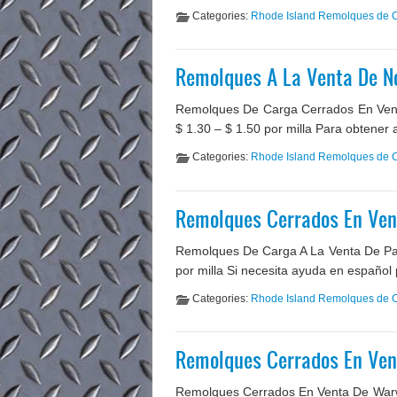
Categories:
Rhode Island Remolques de 
Remolques A La Venta De N
Remolques De Carga Cerrados En Vent
$ 1.30 – $ 1.50 por milla Para obtener
Categories:
Rhode Island Remolques de 
Remolques Cerrados En Ven
Remolques De Carga A La Venta De Paw
por milla Si necesita ayuda en español
Categories:
Rhode Island Remolques de 
Remolques Cerrados En Ve
Remolques Cerrados En Venta De Warwi