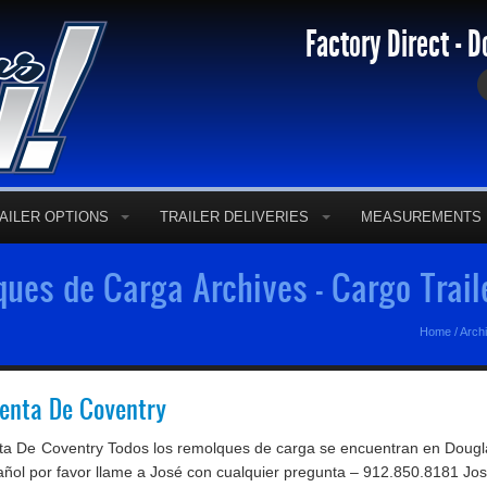
Factory Direct - D
AILER OPTIONS
TRAILER DELIVERIES
MEASUREMENTS
ues de Carga Archives - Cargo Trail
Home
/
Arch
enta De Coventry
 De Coventry Todos los remolques de carga se encuentran en Dougla
pañol por favor llame a José con cualquier pregunta – 912.850.8181 Jos