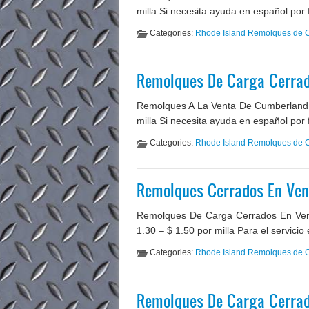
milla Si necesita ayuda en español por
Categories:
Rhode Island Remolques de 
Remolques De Carga Cerrad
Remolques A La Venta De Cumberland R
milla Si necesita ayuda en español por 
Categories:
Rhode Island Remolques de 
Remolques Cerrados En Ven
Remolques De Carga Cerrados En Vent
1.30 – $ 1.50 por milla Para el servici
Categories:
Rhode Island Remolques de 
Remolques De Carga Cerrad