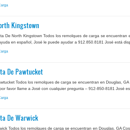
Carga
orth Kingstown
a De North Kingstown Todos los remolques de carga se encuentran e
 ayuda en español, José le puede ayudar a 912.850.8181 José está dispo
Carga
ta De Pawtucket
tucket Todos los remolques de carga se encuentran en Douglas, GA C
 por favor llame a José con cualquier pregunta – 912-850-8181 José est
Carga
nta De Warwick
ck Todos los remolques de carga se encuentran en Douglas, GA Coste