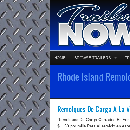
HOME
BROWSE TRAILERS
TR
Rhode Island Remolq
Remolques De Carga A La V
Remolques De Carga Cerrados En Venta
$ 1.50 por milla Para el servicio en es