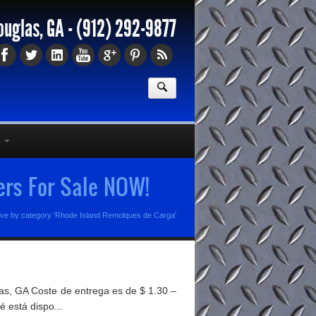
ouglas, GA -
(912) 292-9877
ers For Sale NOW!
ive by category 'Rhode Island Remolques de Carga'
s, GA Coste de entrega es de $ 1.30 –
é está dispo...