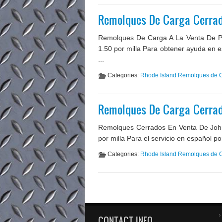
Remolques De Carga Cerrad
Remolques De Carga A La Venta De Pr
1.50 por milla Para obtener ayuda en 
...
Categories:
Rhode Island Remolques de 
Remolques De Carga Cerrad
Remolques Cerrados En Venta De John
por milla Para el servicio en español p
Categories:
Rhode Island Remolques de 
CONTACT INFO