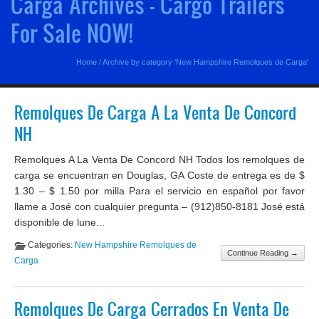
Carga Archives - Cargo Trailers
For Sale NOW!
Home
/
Archive by category 'New Hampshire Remolques de Carga'
Remolques De Carga A La Venta De Concord
NH
Remolques A La Venta De Concord NH Todos los remolques de
carga se encuentran en Douglas, GA Coste de entrega es de $
1.30 – $ 1.50 por milla Para el servicio en español por favor
llame a José con cualquier pregunta – (912)850-8181 José está
disponible de lune...
Categories:
New Hampshire Remolques de
Continue Reading →
Carga
Remolques De Carga Cerrados En Venta De