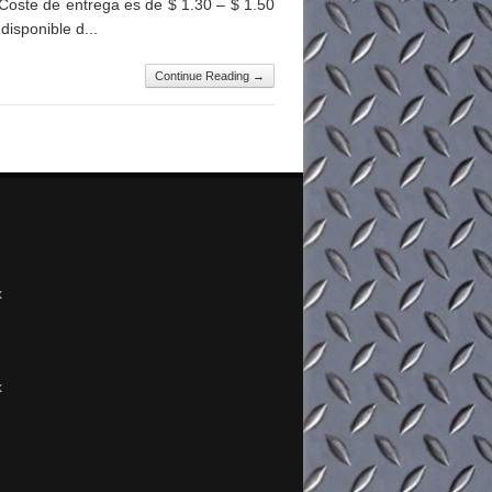
oste de entrega es de $ 1.30 – $ 1.50
disponible d...
Continue Reading →
x
x