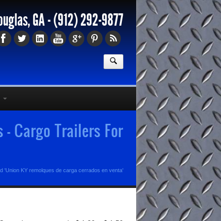
ouglas, GA -
(912) 292-9877
- Cargo Trailers For
d 'Union KY remolques de carga cerrados en venta'