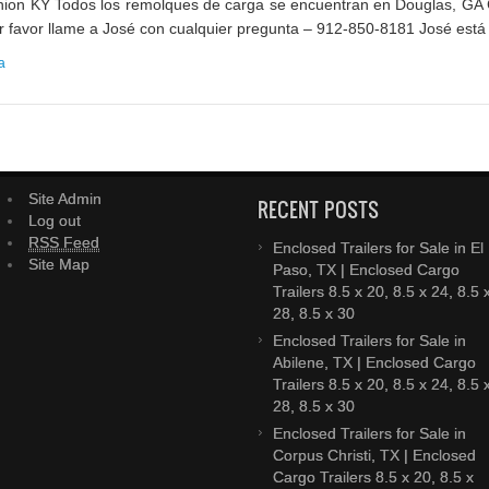
on KY Todos los remolques de carga se encuentran en Douglas, GA C
or favor llame a José con cualquier pregunta – 912-850-8181 José está 
a
Site Admin
RECENT POSTS
Log out
RSS Feed
Enclosed Trailers for Sale in El
Site Map
Paso, TX | Enclosed Cargo
Trailers 8.5 x 20, 8.5 x 24, 8.5 
28, 8.5 x 30
Enclosed Trailers for Sale in
Abilene, TX | Enclosed Cargo
Trailers 8.5 x 20, 8.5 x 24, 8.5 
28, 8.5 x 30
Enclosed Trailers for Sale in
Corpus Christi, TX | Enclosed
Cargo Trailers 8.5 x 20, 8.5 x