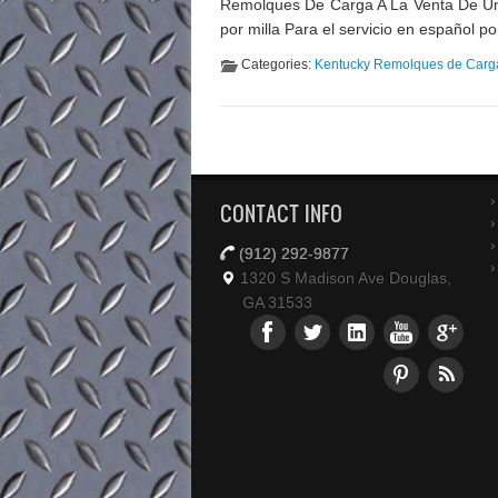
Remolques De Carga A La Venta De Uni
por milla Para el servicio en español p
Categories:
Kentucky Remolques de Carg
CONTACT INFO
(912) 292-9877
1320 S Madison Ave Douglas,
GA 31533