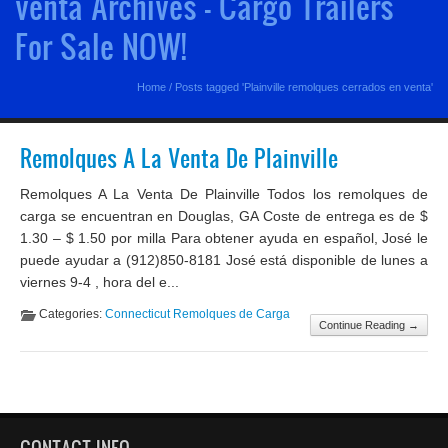
venta Archives - Cargo Trailers
For Sale NOW!
Home
/
Posts tagged 'Plainville remolques cerrados en venta'
Remolques A La Venta De Plainville
Remolques A La Venta De Plainville Todos los remolques de
carga se encuentran en Douglas, GA Coste de entrega es de $
1.30 – $ 1.50 por milla Para obtener ayuda en español, José le
puede ayudar a (912)850-8181 José está disponible de lunes a
viernes 9-4 , hora del e...
Categories:
Connecticut Remolques de Carga
Continue Reading →