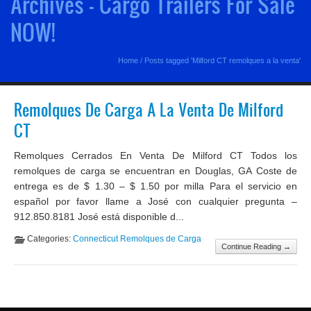
Archives - Cargo Trailers For Sale
NOW!
Home
/
Posts tagged 'Milford CT remolques a la venta'
Remolques De Carga A La Venta De Milford
CT
Remolques Cerrados En Venta De Milford CT Todos los
remolques de carga se encuentran en Douglas, GA Coste de
entrega es de $ 1.30 – $ 1.50 por milla Para el servicio en
español por favor llame a José con cualquier pregunta –
912.850.8181 José está disponible d...
Categories:
Connecticut Remolques de Carga
Continue Reading →