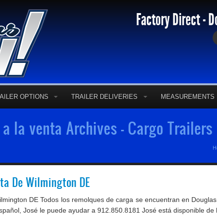
Factory Direct - D
AILER OPTIONS
TRAILER DELIVERIES
MEASUREMENTS
a la venta Archives - Cargo Trailers
H
ta De Wilmington DE
mington DE Todos los remolques de carga se encuentran en Douglas,
spañol, José le puede ayudar a 912.850.8181 José está disponible de lu