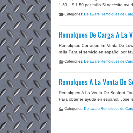
1.30 – $ 1.50 por milla Si necesita ayu
Categories:
Delaware Remolques de Car
Remolques De Carga A La V
Remolques Cerrados En Venta De Lewes
milla Para el servicio en español por f
Categories:
Delaware Remolques de Car
Remolques A La Venta De S
Remolques A La Venta De Seaford Todo
Para obtener ayuda en español, José le
Categories:
Delaware Remolques de Car