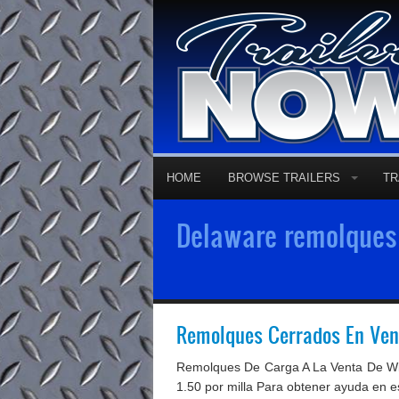
HOME
BROWSE TRAILERS
TR
Delaware remolques 
Remolques Cerrados En Ven
Remolques De Carga A La Venta De Wil
1.50 por milla Para obtener ayuda en e