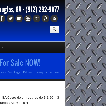
ouglas, GA -
(912) 292-9877
 For Sale NOW!
ome
/
Posts tagged 'Delaware remolques a la venta'
 GA Coste de entrega es de $ 1.30 – $
nes a viernes 9-4 ,...