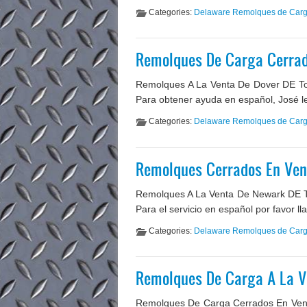
Categories:
Delaware Remolques de Car
Remolques De Carga Cerrad
Remolques A La Venta De Dover DE Tod
Para obtener ayuda en español, José l
Categories:
Delaware Remolques de Car
Remolques Cerrados En Ven
Remolques A La Venta De Newark DE To
Para el servicio en español por favor l
Categories:
Delaware Remolques de Car
Remolques De Carga A La V
Remolques De Carga Cerrados En Vent